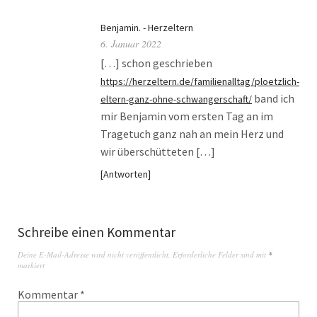
Benjamin. - Herzeltern
6. Januar 2022
[…] schon geschrieben
https://herzeltern.de/familienalltag/ploetzlich-
band ich
eltern-ganz-ohne-schwangerschaft/
mir Benjamin vom ersten Tag an im
Tragetuch ganz nah an mein Herz und
wir überschütteten […]
Antworten
Schreibe einen Kommentar
Deine E-Mail-Adresse wird nicht veröffentlicht.
Erforderliche Felder sind mit
*
markiert
Kommentar
*