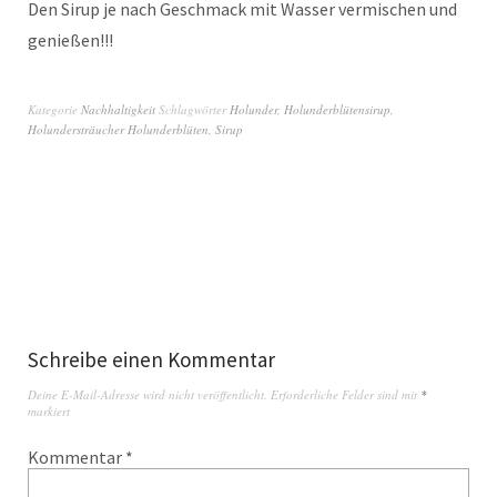
Den Sirup je nach Geschmack mit Wasser vermischen und
genießen!!!
Kategorie
Nachhaltigkeit
Schlagwörter
Holunder
,
Holunderblütensirup
,
Holundersträucher Holunderblüten
,
Sirup
Schreibe einen Kommentar
Deine E-Mail-Adresse wird nicht veröffentlicht.
Erforderliche Felder sind mit
*
markiert
Kommentar
*