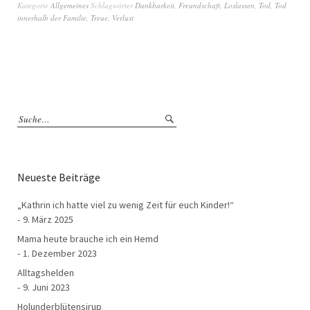
Kategorie
Allgemeines
Schlagwörter
Dankbarkeit
,
Freundschaft
,
Loslassen
,
Tod
,
Tod
innerhalb der Familie
,
Treue
,
Verlust
Neueste Beiträge
„Kathrin ich hatte viel zu wenig Zeit für euch Kinder!“
9. März 2025
Mama heute brauche ich ein Hemd
1. Dezember 2023
Alltagshelden
9. Juni 2023
Holunderblütensirup