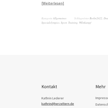
Weiterlesen
Kategorie
Allgemeines
Schlagwörter
Berlin2022
,
Dra
Specialolympics
,
Sport
,
Training
,
WEttkampf
Kontakt
Mehr
Impres
Kathrin Lederer
kathrin@herzeltern.de
Datensc