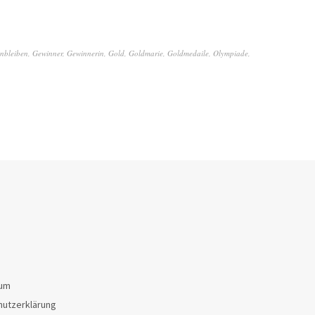
nbleiben
,
Gewinner
,
Gewinnerin
,
Gold
,
Goldmarie
,
Goldmedaile
,
Olympiade
,
sum
hutzerklärung